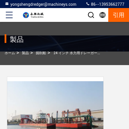
yongshengdredger@machineys.com
86--13953662777
引用
製品
>
>
>
ホーム
製品
掘削船
24 インチ 水力用ドレーガー船 ドレージング 排水 ドレージング カッターヘッド付き ドレージング 深さ15メートル