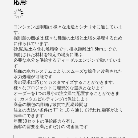
応用:
ヨンシェン掘削船は 様々な用途とシナリオに適していま
す.
掘削船の機械は,様々な種類の土壌と土壌を処理するため
に作られています.
砂,泥,粘土を含む堆積物です. 排水距離は1.5kmまでで,
掘削された材料を特定の場所に運ぶ.
必要な水分を供給するディーゼルエンジンで動いていま
す.
船舶の水力システムにより,スムーズな操作と改善された
水力処理が可能です.
客の要求に応じてカスタマイズすることができます.
様々なプロジェクトに理想的な選択となります.
オーダーを1つの最小の注文量で配置することができま
す. カスタムビルディングは保証します
商品の梱包の詳細は散貨で,配送時間は
注文の支払い条件は TT と LC を通じて行われ,顧客がより
簡単にできます.
年間30セットの供給能力を有し,
顧客の需要を満たすだけの 備蓄量です