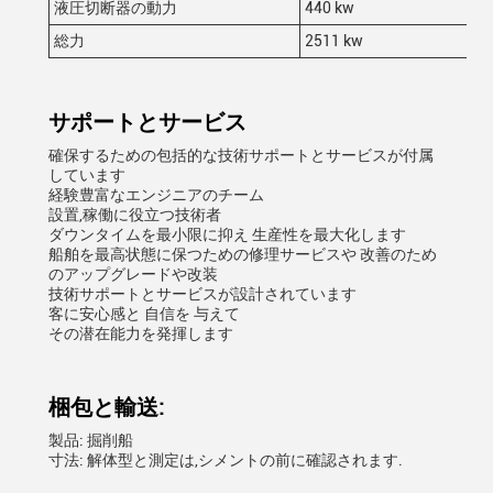
液圧切断器の動力
440 kw
総力
2511 kw
サポートとサービス
確保するための包括的な技術サポートとサービスが付属
しています
経験豊富なエンジニアのチーム
設置,稼働に役立つ技術者
ダウンタイムを最小限に抑え 生産性を最大化します
船舶を最高状態に保つための修理サービスや 改善のため
のアップグレードや改装
技術サポートとサービスが設計されています
客に安心感と 自信を 与えて
その潜在能力を発揮します
梱包と輸送:
製品: 掘削船
寸法: 解体型と測定は,シメントの前に確認されます.