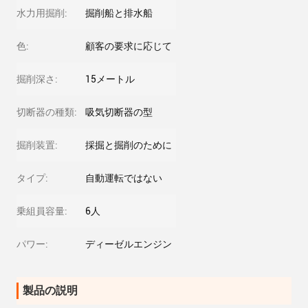
水力用掘削:
掘削船と排水船
色:
顧客の要求に応じて
掘削深さ:
15メートル
切断器の種類:
吸気切断器の型
掘削装置:
採掘と掘削のために
タイプ:
自動運転ではない
乗組員容量:
6人
パワー:
ディーゼルエンジン
製品の説明