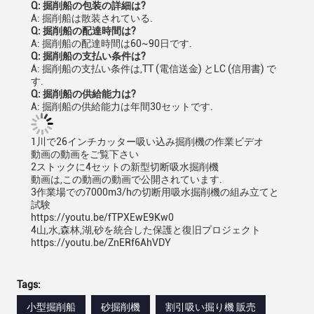
Q: 掘削船の包装の詳細は?
A: 掘削船は散装されている.
Q: 掘削船の配達時間は?
A: 掘削船の配達時間は60~90日です.
Q: 掘削船の支払い条件は?
A: 掘削船の支払い条件は,TT (電信送金) とLC (信用書) で
す.
Q: 掘削船の供給能力は?
A: 掘削船の供給能力は年間30セットです.
1川で26インチカッター吸い込み掘削機の作業ビデオ
動画の動画をご覧下さい
2ストックに4セットの新型切断吸水掘削機
動画は,この動画の動画で公開されています.
3作業場での7000m3/hの切断用吸水掘削機の組み立てと
試験
https://youtu.be/fTPXEwE9Kw0
4山,水,森林,湖,砂を統合した保護と復旧プロジェクト
https://youtu.be/ZnERf6AhVDY
Tags:
小型掘削船
砂掘削機
割引吸い掘り機 販売