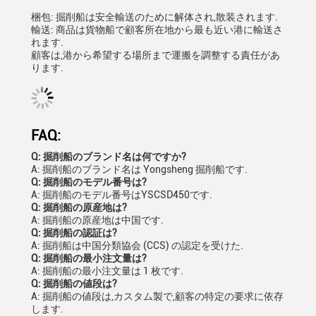
梱包: 掘削船は安全輸送のために解体され,散装されます.
輸送: 商品は貨物船で顧客所在地から最も近い港に輸送さ
れます.
顧客は,港から希望する場所まで運搬を調整する責任があ
ります.
FAQ:
Q: 掘削船のブランド名は何ですか?
A: 掘削船のブランド名は Yongsheng 掘削船です.
Q: 掘削船のモデル番号は?
A: 掘削船のモデル番号はYSCSD450です.
Q: 掘削船の原産地は?
A: 掘削船の原産地は中国です.
Q: 掘削船の認証は?
A: 掘削船は中国分類協会 (CCS) の認定を受けた.
Q: 掘削船の最小注文量は?
A: 掘削船の最小注文量は 1 枚です.
Q: 掘削船の値段は?
A: 掘削船の値段は,カスタム製で,顧客の特定の要求に依存
します.