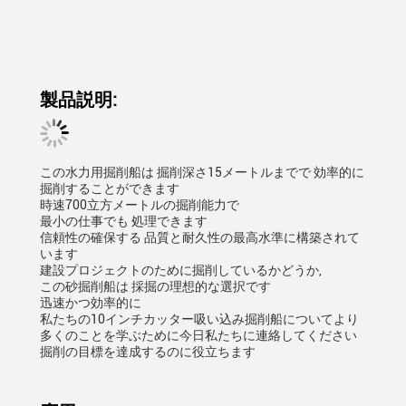
製品説明:
この水力用掘削船は 掘削深さ15メートルまでで 効率的に
掘削することができます
時速700立方メートルの掘削能力で
最小の仕事でも 処理できます
信頼性の確保する 品質と耐久性の最高水準に構築されて
います
建設プロジェクトのために掘削しているかどうか,
この砂掘削船は 採掘の理想的な選択です
迅速かつ効率的に
私たちの10インチカッター吸い込み掘削船についてより
多くのことを学ぶために今日私たちに連絡してください
掘削の目標を達成するのに役立ちます