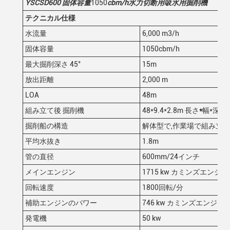
YSCSD
600
固体
容量
1050
cbm/h
水力
切断用吸水用掘削機
テクニカル仕様
水流量
6,000 m3/h
固体容量
1050cbm/h
最大掘削深さ 45°
15m
放出距離
2,000 m
LOA
48m
組み立て後 掘削機
48*9.4*2.8m 長さ
*
幅*深さ
掘削船の構造
解体型で,作業場で組み立
平均水抜き
1.8m
管の直径
600mm/24インチ
メインエンジン
1715 kw カミンズエンジン
回転速度
1800回転/分
補助エンジンのパワー
746 kw カミンズエンジン
発電機
50 kw