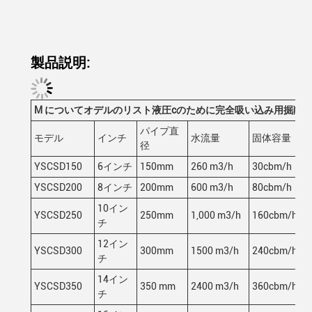
製品説明:
M について
オデルのリスト
液圧cのために
完全吸い込み用掘削
パイプ直
モデル
インチ
水流量
固体容量
径
YSCSD150
6インチ
150mm
260 m3/h
30cbm/h
YSCSD200
8インチ
200mm
600 m3/h
80cbm/h
10イン
YSCSD250
250mm
1,000 m3/h
160cbm/h
チ
12イン
YSCSD300
300mm
1500 m3/h
240cbm/h
チ
14イン
YSCSD350
350 mm
2400 m3/h
360cbm/h
チ