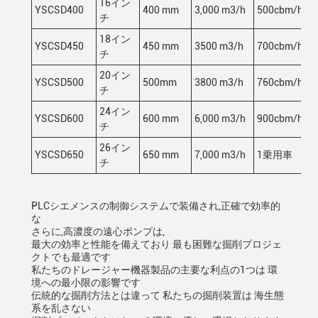
16イン
YSCSD400
400 mm
3,000 m3/h
500cbm/h
チ
18イン
YSCSD450
450 mm
3500 m3/h
700cbm/h
チ
20イン
YSCSD500
500mm
3800 m3/h
760cbm/h
チ
24イン
YSCSD600
600 mm
6,000 m3/h
900cbm/h
チ
26イン
YSCSD650
650 mm
7,000 m3/h
1乗用車
チ
PLCシエメンスの制御システムで装備され,正確で効率的
な
さらに,高濃度の遠心ポンプは,
最大の効率と性能を備えており 最も困難な掘削プロジェ
クトでも最適です
私たちのドレージャー機器製品の主要な利点の1つは 環
境への最小限の影響です
伝統的な掘削方法とは違って 私たちの掘削装置は 海生態
系を乱さない