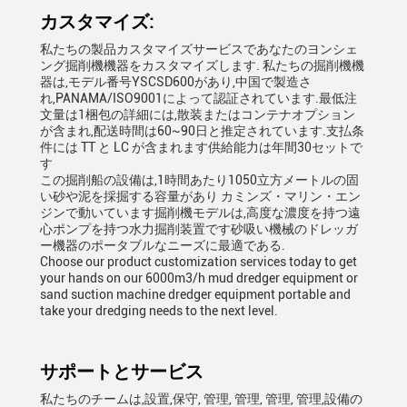
カスタマイズ:
私たちの製品カスタマイズサービスであなたのヨンシェ
ング掘削機機器をカスタマイズします. 私たちの掘削機機
器は,モデル番号YSCSD600があり,中国で製造さ
れ,PANAMA/ISO9001によって認証されています.最低注
文量は1梱包の詳細には,散装またはコンテナオプション
が含まれ,配送時間は60~90日と推定されています.支払条
件には TT と LC が含まれます供給能力は年間30セットで
す
この掘削船の設備は,1時間あたり1050立方メートルの固
い砂や泥を採掘する容量があり カミンズ・マリン・エン
ジンで動いています掘削機モデルは,高度な濃度を持つ遠
心ポンプを持つ水力掘削装置です砂吸い機械のドレッガ
ー機器のポータブルなニーズに最適である.
Choose our product customization services today to get
your hands on our 6000m3/h mud dredger equipment or
sand suction machine dredger equipment portable and
take your dredging needs to the next level.
サポートとサービス
私たちのチームは,設置,保守, 管理, 管理, 管理, 管理,設備の