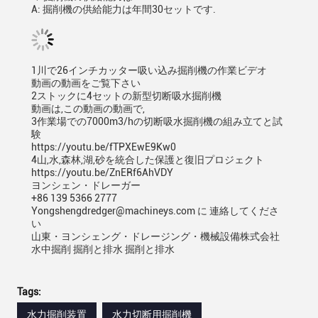
A: 掘削機の供給能力は年間30セットです.
1川で26インチカッター吸い込み掘削機の作業ビデオ
動画の動画をご覧下さい
2ストックに4セットの新型切断吸水掘削機
動画は,この動画の動画で,
3作業場での7000m3/hの切断吸水掘削機の組み立てと試
験
https://youtu.be/fTPXEwE9Kw0
4山,水,森林,湖,砂を統合した保護と復旧プロジェクト
https://youtu.be/ZnERf6AhVDY
ヨンシェン・ドレーガー
+86 139 5366 2777
Yongshengdredger@machineys.com に 連絡してくださ
い
山東・ヨンシェング・ドレージング・機械設備株式会社
水中掘削 掘削と排水 掘削と排水
Tags:
水力掘削装置
水力切断用掘削機