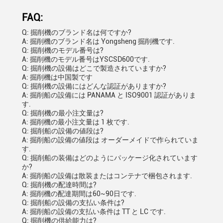
FAQ:
Q: 掘削機のブランド名は何ですか?
A: 掘削機のブランド名は Yongsheng 掘削機です.
Q: 掘削機のモデル番号は?
A: 掘削機のモデル番号はYSCSD600です.
Q: 掘削機の設備はどこで製造されていますか?
A: 掘削機は中国製です
Q: 掘削機の設備にはどんな認証がありますか?
A: 掘削船の設備には PANAMA と ISO9001 認証がありま
す.
Q: 掘削機の最小注文量は?
A: 掘削機の最小注文量は 1 枚です.
Q: 掘削船の設備の値段は?
A: 掘削船の設備の値段は オーダーメイドで作られていま
す.
Q: 掘削船の装備はどのようにパッケージ化されています
か?
A: 掘削船の設備は散装またはコンテナで梱包されます.
Q: 掘削機の配達時間は?
A: 掘削機の配達期間は60~90日です.
Q: 掘削船の設備の支払い条件は?
A: 掘削船の設備の支払い条件は TT と LC です.
Q: 掘削機の供給能力は?