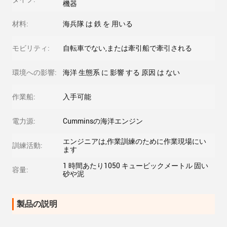
機器
材料:
海兵隊 は 鉄 を 用いる
モビリティ:
自転車でない,または牽引船で牽引される
環境への影響:
海洋 生態系 に 影響 する 原因 は ない
作業船:
入手可能
電力源:
Cumminsの海洋エンジン
エンジニアは,作業訓練のために作業現場にい
訓練活動:
ます
1 時間あたり1050 キュービックメートル 固い
容量:
砂や泥
製品の説明