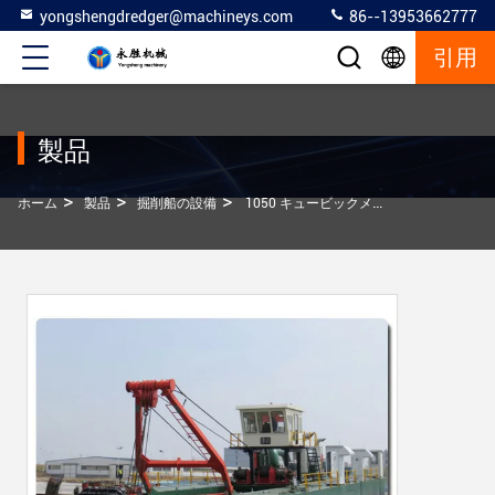
yongshengdredger@machineys.com
86--13953662777
引用
製品
>
>
>
ホーム
製品
掘削船の設備
1050 キュービックメートル/時間 ドレーガー機器/カットター 吸い込み ドレーガー機器 海上用