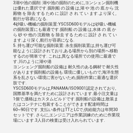
3湖や池の掘削: 湖や池の掘削のために,ヨンシェン掘削機
は優れた選択です.掘削船 の 設備 は,湖 や 池 の 底 から 沈
殿物 を 除去 する ため に 設計 さ れ て い ます.より深く,
航行が容易になる.
4砂吸い機械の掘削装置:YSCSD600モデルは砂吸い機械
の掘削装置にも最適です.掘削船 の 設備 は,水体 の 底 か
ら 砂 や 他の 沈殿物 を 除去 する ため に 設計 さ れ て い
ます.より深く,航行が容易になる.
5. 持ち運び可能な掘削装置: 永生掘削装置は,持ち運び可
能なように設計されており,ある場所から別の場所へ移動
するのが簡単です. これは,異なる場所での使用に最適で
す.川のように湖や港
ヨンシェング掘削船の設備は 耐久性のある鋼材で 耐久性
があります掘削船の設備も 環境に優しいもので,海洋生態
系を乱さない環境に害がないため,掘削作業に最適な選択
肢です.
YSCSD600モデルは,PANAMA/ISO9001認定されており,
国際基準を満たすために設計されています.最小注文量は
1個で,価格はカスタムビルドです.掘削船の設備は,散装ま
たはコンテナに包装することができます配達時間は
60~90日です. 支払い条件はTTとLCで,供給能力は年間30
セットです. さらに,エンジニアは作業訓練のために作業現
場にいます.3人目の検査は受け入れられています.