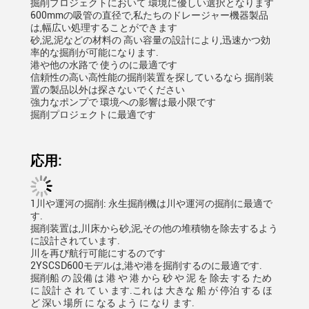
掘削プロジェクトにおいて 環境に優しい選択となります
600mmの吸管の直径で,私たちのドレージャー機器製品
は,幅広い処理することができます
砂,泥,泥などの材料の 高い容量の設計により,迅速かつ効
率的な掘削が可能になります.
港や他の水路で 使うのに最適です
信頼性の高い高性能の掘削装置を探しているなら 掘削装
置の製品以外は探さないでください
強力なポンプで 環境への影響は最小限です
掘削プロジェクトに最適です
応用:
1川や運河の掘削: 永生掘削機は川や運河の掘削に最適で
す.
掘削装置は,川床から砂,泥,その他の堆積物を除去するよう
に設計されています.
川を再び航行可能にするのです
2YSCSD600モデルは,港や港を掘削するのに最適です.
掘削船 の 設備 は 港 や 港 から 砂 や 泥 を 除去 する ため
に 設計 さ れ て い ます.これ は 大きな 船 が 停泊 する ほ
ど 深い 場所 に なる よう に なり ます.