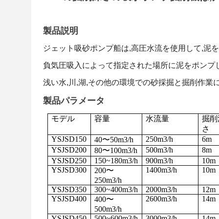
製品説明
ジェット吸砂ポンプ船は,高圧水流を使用して,泥を
負気圧吸入によって指定された場所に泥をポンプし
浅い水,川,湖,その他の環境での砂採掘と掘削作業
製品パラメータ
モデル
容量
水流量
掘削
さ
YSJSD150
250m3/h
6m
40〜50m3/h
YSJSD200
500m3/h
8m
80〜100m3/h
YSJSD250
150~180m3/h
900m3/h
10m
YSJSD300
1400m3/h
10m
200〜
250m3/h
YSJSD350
300~400m3/h
2000m3/h
12m
YSJSD400
2600m3/h
14m
400〜
500m3/h
YSJSD450
500~600m3/h
3000m3/h
14m