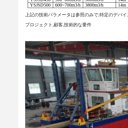
YSJSD500
600~700m3/h
3800m3/h
14m
上記の技術パラメータは参照のみで,特定のデバイ
プロジェクト,顧客,技術的な要件