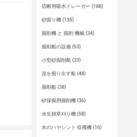
切断用吸水ドレーガー
(188)
砂掘り機
(135)
掘削機 と 掘削 機械
(34)
掘削船の設備
(53)
小型砂掘削船
(33)
泥を掘り出す船
(48)
掘削船
(38)
砂採掘用掘削機
(36)
水生雑草刈り機
(58)
水のハヤシント 収穫機
(16)