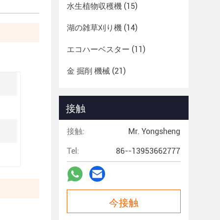
水生植物収穫機
(15)
湖の雑草刈り機
(14)
エコハーベスター
(11)
金 掘削 機械
(21)
接触
接触:
Mr. Yongsheng
Tel:
86--13953662777
今接触