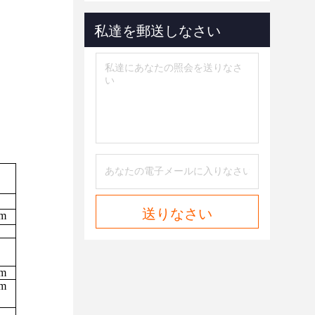
私達を郵送しなさい
送りなさい
2m
6m
8m