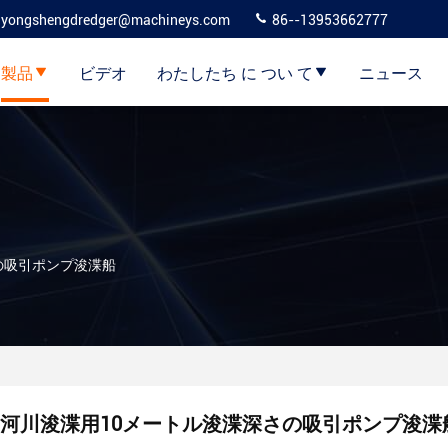
yongshengdredger@machineys.com
86--13953662777
製品
ビデオ
わたしたち に つい て
ニュース
の吸引ポンプ浚渫船
河川浚渫用10メートル浚渫深さの吸引ポンプ浚渫