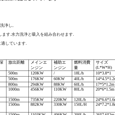
洗浄し,
ます.水力洗浄と吸入を組み合わせます.
に適しています.
深
放出距離
メインエ
補助エ
燃料消費
サイズ
(L*W*H)
ンジン
ンジン
量
500m
120KW
/
18L/h
10*3.8*1
500m
176KW
60KW
40L/h
14*4.5*1.
800m
294KW
88KW
60L/h
17*5*1.2m
1000m
456KW
110KW
80L/h
20*6*1.5m
1500m
735KW
220KW
120L/h
24*6.6*1.
1500m
882KW
330KW
150L/H
24*7.2*1.
1500m
1103KW
406KW
200L/h
26*7.6*2m