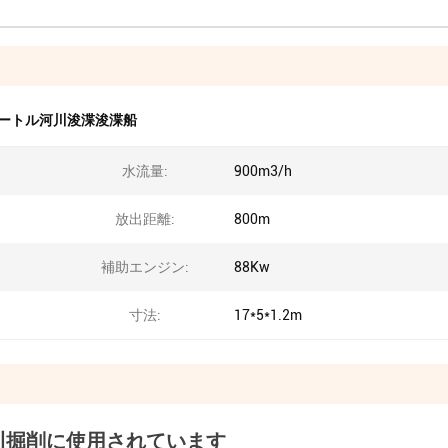
メートル河川浚渫浚渫船
水流量:
900m3/h
放出距離:
800m
補助エンジン:
88Kw
寸法:
17*5*1.2m
川掘削に使用されています